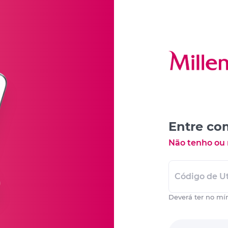
Entre co
Não tenho ou
Código de Ut
Deverá ter no mí