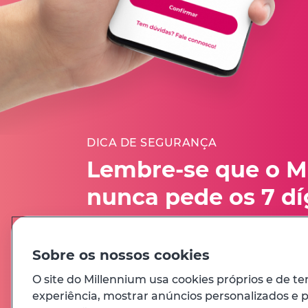
DICA DE SEGURANÇA
Lembre-se que o M
nunca pede os 7 dí
completos do seu 
Multicanal
Sobre os nossos cookies
O site do Millennium usa cookies próprios e de te
Avisos de segurança
experiência, mostrar anúncios personalizados e pa