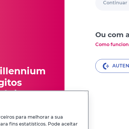
Continuar
Ou com a
Como funcion
AUTEN
illennium
gitos
Código
rceiros para melhorar a sua
ra fins estatísticos. Pode aceitar