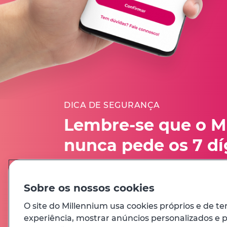
DICA DE SEGURANÇA
Lembre-se que o M
nunca pede os 7 dí
completos do seu 
Multicanal
Sobre os nossos cookies
O site do Millennium usa cookies próprios e de te
Avisos de segurança
experiência, mostrar anúncios personalizados e pa