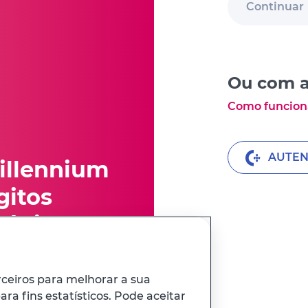
Continuar
Ou com a
Como funcion
AUTEN
illennium
gitos
Código
rceiros para melhorar a sua
ra fins estatísticos. Pode aceitar