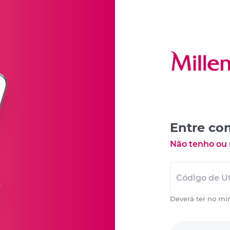
Entre co
Não tenho ou
Código de Ut
Deverá ter no mí