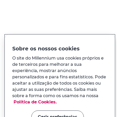
Encontre a sucursal mais próxima de si
Procurar sucursal
Sobre os nossos cookies
QUER FALAR CONNOSCO?
O site do Millennium usa cookies próprios e
Ligue sempre que precisar, 24h por dia
de terceiros para melhorar a sua
Ver todos os contactos
experiência, mostrar anúncios
personalizados e para fins estatísticos. Pode
aceitar a utilização de todos os cookies ou
ajustar as suas preferências. Saiba mais
sobre a forma como os usamos na nossa
APP MILENNIUM
Política de Cookies.
Na app tem uma experiência
adaptada ao seu telemóvel
Gerir preferências