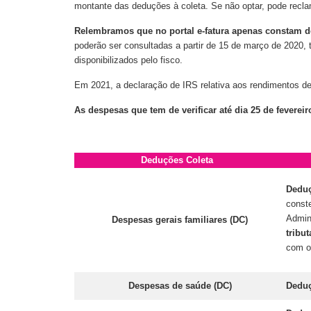
montante das deduções à coleta. Se não optar, pode recla
Relembramos que no portal e-fatura apenas constam 
poderão ser consultadas a partir de 15 de março de 2020, 
disponibilizados pelo fisco.
Em 2021, a declaração de IRS relativa aos rendimentos de 
As despesas que tem de verificar até dia 25 de fevereiro
Deduções Coleta
Deduç
const
Admini
Despesas gerais familiares (DC)
tribu
com o
Despesas de saúde (DC)
Deduç