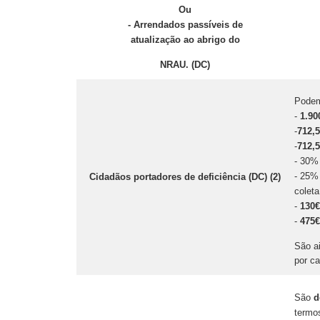
Ou
- Arrendados passíveis de
atualização ao abrigo do
NRAU. (DC)
Pode
-
1.90
-
712,
-
712,
- 30%
- 25%
Cidadãos portadores de deficiência (DC) (2)
coleta
-
130€
-
475€
São a
por ca
São
d
termo