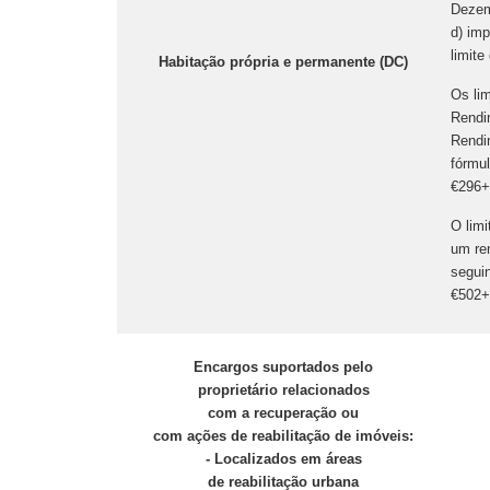
Dezem
d) im
limite
Habitação própria e permanente (DC)
Os lim
Rendi
Rendi
fórmul
€296+[
O limi
um re
seguin
€502+[
Encargos suportados pelo
proprietário relacionados
com a recuperação ou
com ações de reabilitação de imóveis:
- Localizados em áreas
de reabilitação urbana