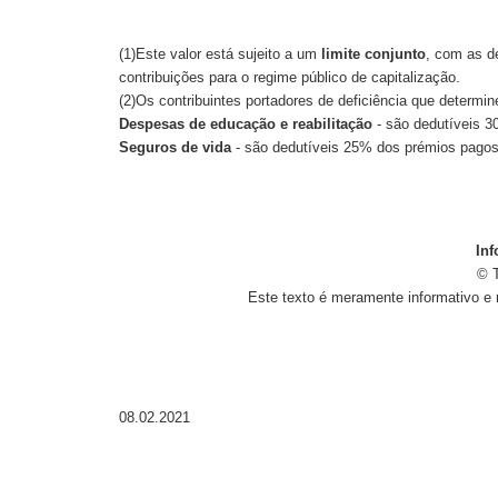
(1)Este valor está sujeito a um
limite conjunto
, com as d
contribuições para o regime público de capitalização.
(2)Os contribuintes portadores de deficiência que determ
Despesas de educação e reabilitação
- são dedutíveis 3
Seguros de vida
- são dedutíveis 25% dos prémios pagos e
Inf
© T
Este texto é meramente informativo e 
08.02.2021​​