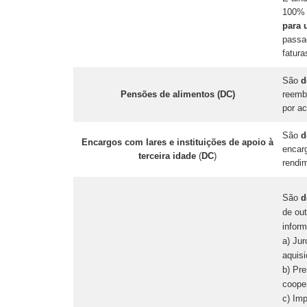
100% 
para 
passa
fatur
São
d
Pensões de alimentos (DC)
reembo
por ac
São
d
Encargos com lares e instituições de apoio à
encarg
terceira idade
(
DC
)
rendim
São
d
de ou
infor
a) Ju
aquisi
b) Pr
coope
c) Imp