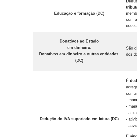
Deduç
tribu
Educação e formação (DC)
membro
com a 
escol
Donativos ao Estado
em dinheiro.
São
d
Donativos em dinheiro a outras entidades.
dos do
(DC)
É
ded
agrega
comuni
- man
- man
- aloj
Dedução do IVA suportado em fatura (DC)
- ativ
- ativ
É aind