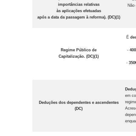
importâncias relativas
Não 
às aplicações efetuadas
após a data da passagem
à reforma). (DC)(1)
É
ded
Regime Público de
-
400
Capitalização. (DC)(1)
-
350
Deduç
em co
regime
Deduções dos dependentes e ascendentes
Acre
(DC)
depen
enqua