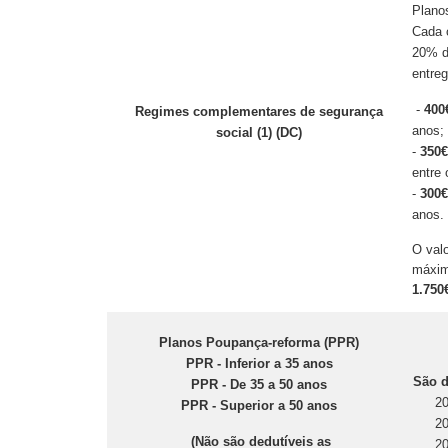
Plano
Cada c
20% d
entre
-
400
Regimes complementares de segurança
anos;
social (1) (DC)
-
350€
entre 
-
300€
anos.
O val
máxim
1.750
Planos Poupança-reforma (PPR)
PPR - Inferior a 35 anos
São d
PPR - De 35 a 50 anos
20
PPR - Superior a 50 anos
20
(Não são dedutíveis as
20