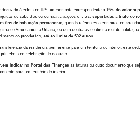
r deduzido à coleta do IRS um montante correspondente a
15% do valor sup
líquidas de subsídios ou comparticipações oficiais,
suportadas a título de r
ra fins de habitação permanente
, quando referentes a contratos de arrend
ime do Arrendamento Urbano, ou com contratos de direito real de habitação
dimento do proprietário,
até ao limite de 502 euros
.
ransferência da residência permanente para um território do interior, esta d
primeiro o da celebração do contrato.
devem indicar no Portal das Finanças
as faturas ou outro documento que se
anente para um território do interior.