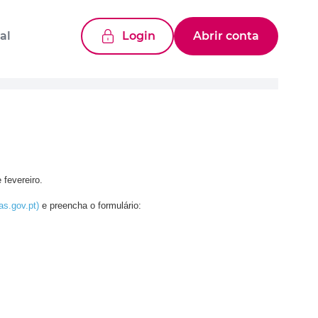
al
Login
Abrir conta
 fevereiro.
as.gov.pt)
e preencha o formulário: