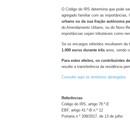
O Código do IRS determina que pode se
agregado familiar com as importâncias, 
urbano ou da sua fração autónoma pa
do Arrendamento Urbano, ou do Novo Reg
importâncias sejam tributáveis como ren
Se os encargos referidos resultarem da t
1.000 euros durante três
anos, sendo o 
Para estes efeitos, os contribuintes 
resulte a transferência da residência perm
Consulte aqui os territórios abrangidos
Referências
Código do IRS, artigo 78.º-E
EBF, artigo 41.º-B n.º 12
Portaria n.º 208/2017, de 13 de julho