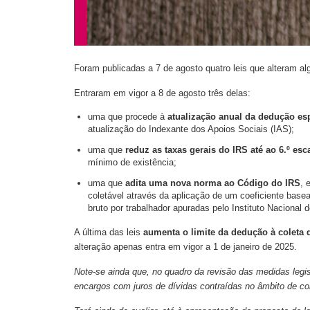
Foram publicadas a 7 de agosto quatro leis que alteram al
Entraram em vigor a 8 de agosto três delas:
uma que procede à
atualização anual da dedução esp
atualização do Indexante dos Apoios Sociais (IAS);
uma que
reduz as taxas gerais do IRS até ao 6.º esc
mínimo de existência;
uma que
adita uma nova norma ao Código do IRS
, 
coletável através da aplicação de um coeficiente basead
bruto por trabalhador apuradas pelo Instituto Nacional d
A última das leis
aumenta o limite da dedução à coleta d
alteração apenas entra em vigor a 1 de janeiro de 2025.
Note-se ainda que, no quadro da revisão das medidas legi
encargos com juros de dívidas contraídas no âmbito de con