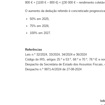
800 € + [1100 € – 800 €) × [(30 000 € – rendimento coletáve
O aumento da dedução referido é concretizado progressiv
50% em 2025;
75% em 2026;
100% em 2027.
Referências
Leis n.º 32/2024, 33/2024, 34/2024 e 36/2024
Código do IRS, artigos 25.º e 53.º, 68.º e 70.º, 78.º-E e no
Despacho da Secretária de Estado dos Assuntos Fiscais, 
Despacho n.º 9971-A/2024 de 27-08-2024
Inf