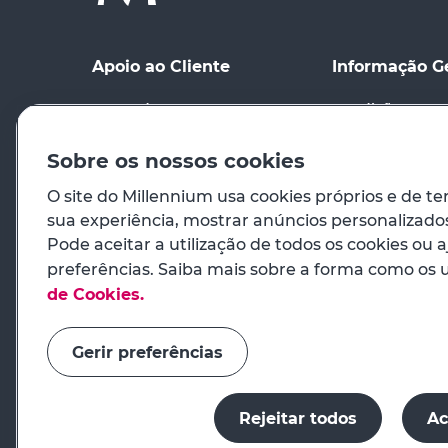
Apoio ao Cliente
Informação G
Ponto de contacto
Condições Gerai
Meios de Comu
Registo no site
distância
Sobre os nossos cookies
Ajuda
Condições de Ut
O site do Millennium usa cookies próprios e de te
sua experiência, mostrar anúncios personalizados 
Preçário
Princípios Orie
Pode aceitar a utilização de todos os cookies ou a
Venda de Imóve
preferências. Saiba mais sobre a forma como os
Encargos de conversão
cambial
Cookies
de Cookies.
Em caso de emergência
Sustentabilida
Gerir preferências
Sugestões e reclamações
Rejeitar todos
Ac
O millenniumbcp.pt é um serviço do Banco Comerc