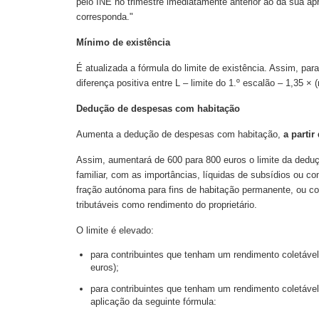
pelo INE no trimestre imediatamente anterior ao da sua apr
corresponda."
Mínimo de existência
É atualizada a fórmula do limite de existência. Assim, para
diferença positiva entre L – limite do 1.º escalão – 1,35 
Dedução de despesas com habitação
Aumenta a dedução de despesas com habitação,
a partir
Assim, aumentará de 600 para 800 euros o limite da ded
familiar, com as importâncias, líquidas de subsídios ou com
fração autónoma para fins de habitação permanente, ou co
tributáveis como rendimento do proprietário.
O limite é elevado:
para contribuintes que tenham um rendimento coletável 
euros);
para contribuintes que tenham um rendimento coletável s
aplicação da seguinte fórmula: