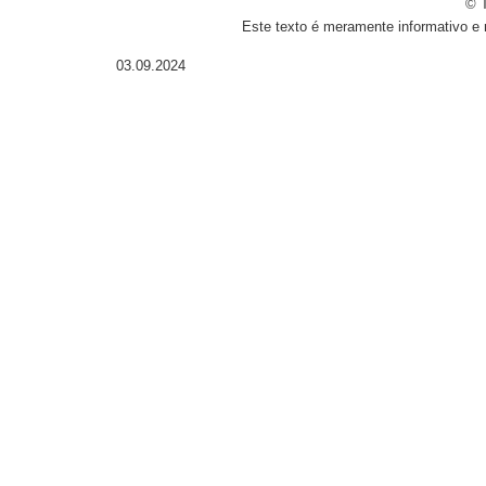
© T
Este texto é meramente informativo e 
03.09.2024