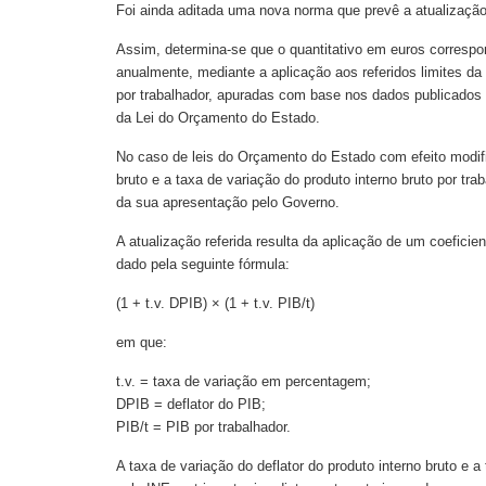
Foi ainda aditada uma nova norma que prevê a atualização
Assim, determina-se que o quantitativo em euros correspon
anualmente, mediante a aplicação aos referidos limites da t
por trabalhador, apuradas com base nos dados publicados pe
da Lei do Orçamento do Estado.
No caso de leis do Orçamento do Estado com efeito modificat
bruto e a taxa de variação do produto interno bruto por t
da sua apresentação pelo Governo.
A atualização referida resulta da aplicação de um coeficien
dado pela seguinte fórmula:
(1 + t.v. DPIB) × (1 + t.v. PIB/t)
em que:
t.v. = taxa de variação em percentagem;
DPIB = deflator do PIB;
PIB/t = PIB por trabalhador.
A taxa de variação do deflator do produto interno bruto e 