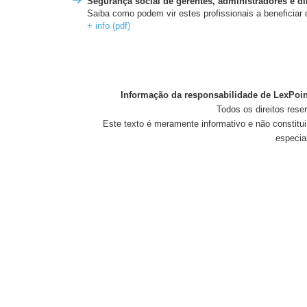
Segurança social de gerentes, administradores e di
Saiba como podem vir estes profissionais a beneficiar
+ info (pdf)
Informação da responsabilidade de LexPoin
Todos os direitos rese
Este texto é meramente informativo e não constitui
especia