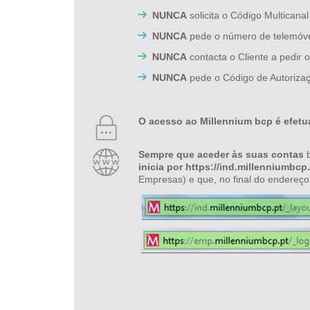
NUNCA
solicita o Código Multicanal
NUNCA
pede o número de telemóve
NUNCA
contacta o Cliente a pedir
NUNCA
pede o Código de Autorizaç
O acesso ao Millennium bcp é efetua
Sempre que aceder às suas contas
b
inicia por https://ind.millenniumbcp.
Empresas) e que, no final do endereç