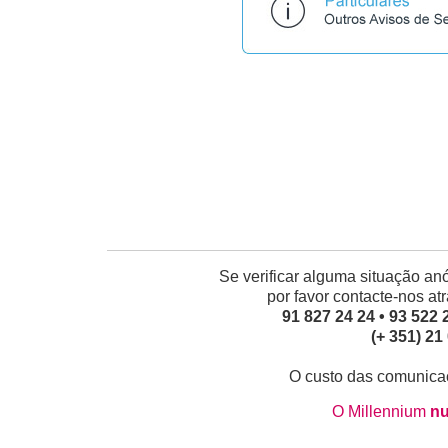
Se verificar alguma situação a
por favor contacte-nos at
91 827 24 24 • 93 522 
(+ 351) 21
O custo das comunicaç
O Millennium
n