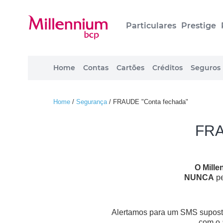
Particulares
Prestige
Home
Contas
Cartões
Créditos
Seguros
Home
/
Segurança
/
FRAUDE "Conta fechada"
FRA
O Mill
NUNCA
pe
Alertamos para um SMS suposta
com o 