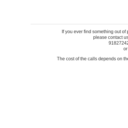
If you ever find something out of
please contact u
91827242
or
The cost of the calls depends on th