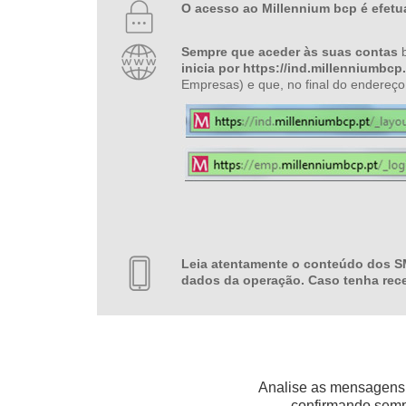
O acesso ao Millennium bcp é efetua
Sempre que aceder às suas contas
b
inicia por https://ind.millenniumbcp.
Empresas) e que, no final do endereç
Leia atentamente o conteúdo dos S
dados da operação. Caso tenha rec
Analise as mensagens d
confirmando sempr