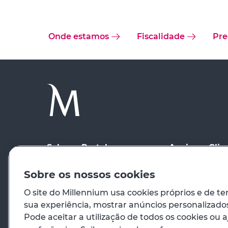
Onde estamos
Fiscalidade
Pre
Sobre o Portal
Apoio ao Clie
Condições de Utilização
Onde estamos
Sobre os nossos cookies
Segurança
Ajuda
O site do Millennium usa cookies próprios e de te
sua experiência, mostrar anúncios personalizados 
Registo
Contactos
Pode aceitar a utilização de todos os cookies ou a