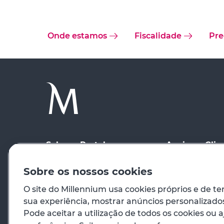
Onde estamos
Fiscalidade
Pre
Sobre o Portal
Apoio ao Clie
Condições de Utilização
Onde estamos
Sobre os nossos cookies
Segurança
Ajuda
O site do Millennium usa cookies próprios e de te
sua experiência, mostrar anúncios personalizados 
Registo
Contactos
Pode aceitar a utilização de todos os cookies ou a