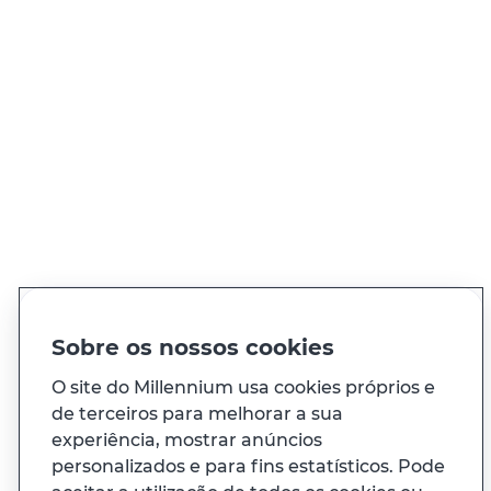
QUER FALAR CONNOSCO?
Ligue
21 004 24 24
Chamada para rede fixa nacional
Ver todos os contactos
PT
EN
Idioma
Sobre os nossos cookies
O site do Millennium usa cookies próprios e
de terceiros para melhorar a sua
À sua medida
experiência, mostrar anúncios
personalizados e para fins estatísticos. Pode
E ainda...