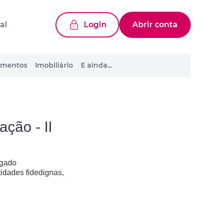
al
Login
Abrir conta
mentos
Imobiliário
E ainda...
ção - II
agado
tidades fidedignas,