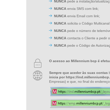
NUNCA
pede a instalação/atualiza
NUNCA
envia SMS com link;
NUNCA
envia Email com link;
NUNCA
solicita o Código Multicanal
NUNCA
pede o número de telemóve
NUNCA
contacta o Cliente a pedir
NUNCA
pede o Código de Autorizaç
O acesso ao Millennium bcp é efetua
Sempre que aceder às suas contas
b
inicia por https://ind.millenniumbcp.
Empresas) e que, no final do endereç