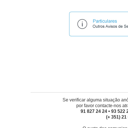
Se verificar alguma situação a
por favor contacte-nos at
91 827 24 24 • 93 522 
(+ 351) 21