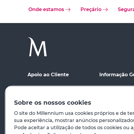
Onde estamos
Preçário
Segur
Apoio ao Cliente
Informação G
Ponto de contacto
Condições Gerai
Meios de Comu
Registo no site
distância
Sobre os nossos cookies
Preçário
Condições de Ut
O site do Millennium usa cookies próprios e de te
sua experiência, mostrar anúncios personalizados 
Em caso de emergência
Princípios Orie
Pode aceitar a utilização de todos os cookies ou a
Venda de Imóve