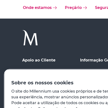
Onde estamos
Preçário
Segur
Apoio ao Cliente
Informação G
Ponto de contacto
Condições Gerai
Meios de Comu
Registo no site
distância
Sobre os nossos cookies
Preçário
Condições de Ut
O site do Millennium usa cookies próprios e de te
sua experiência, mostrar anúncios personalizados 
Em caso de emergência
Princípios Orie
Pode aceitar a utilização de todos os cookies ou a
Venda de Imóve