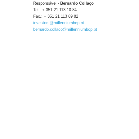
Responsável -
Bernardo Collaço
Tel.: + 351 21 113 10 84
Fax.: + 351 21 113 69 82
investors@millenniumbcp.pt
bernardo.collaco@millenniumbcp.pt