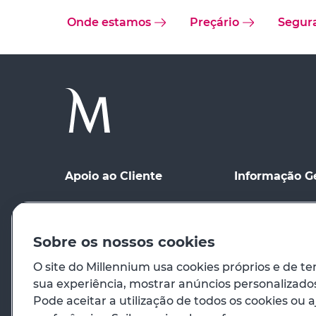
Onde estamos
Preçário
Segur
Apoio ao Cliente
Informação G
Ponto de contacto
Condições Gerai
Meios de Comu
Registo no site
distância
Sobre os nossos cookies
Preçário
Condições de Ut
O site do Millennium usa cookies próprios e de te
sua experiência, mostrar anúncios personalizados 
Em caso de emergência
Princípios Orie
Pode aceitar a utilização de todos os cookies ou a
Venda de Imóve