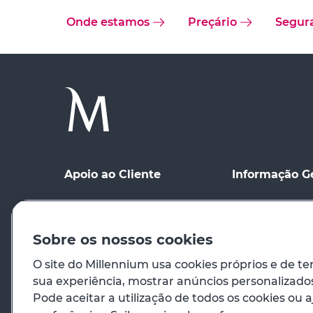
Onde estamos
Preçário
Segur
Apoio ao Cliente
Informação G
Ponto de contacto
Condições Gerai
Meios de Comu
Registo no site
distância
Sobre os nossos cookies
Preçário
Condições de Ut
O site do Millennium usa cookies próprios e de te
sua experiência, mostrar anúncios personalizados 
Em caso de emergência
Princípios Orie
Pode aceitar a utilização de todos os cookies ou a
Venda de Imóve