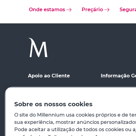
Onde estamos
Preçário
Segur
Apoio ao Cliente
Informação G
Ponto de contacto
Condições Gerai
Meios de Comu
Registo no site
distância
Sobre os nossos cookies
Preçário
Condições de Ut
O site do Millennium usa cookies próprios e de te
sua experiência, mostrar anúncios personalizados 
Em caso de emergência
Princípios Orie
Pode aceitar a utilização de todos os cookies ou a
Venda de Imóve