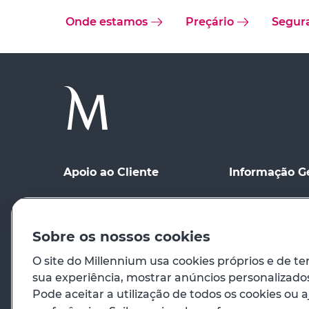
Onde estamos
Preçário
Segur
Apoio ao Cliente
Informação G
Ponto de contacto
Condições Gerai
Meios de Comu
Registo no site
distância
Sobre os nossos cookies
Preçário
Condições de Ut
O site do Millennium usa cookies próprios e de te
sua experiência, mostrar anúncios personalizados 
Em caso de emergência
Princípios Orie
Pode aceitar a utilização de todos os cookies ou a
Venda de Imóve