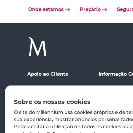
Onde estamos
Preçário
Segur
Apoio ao Cliente
Informação G
Ponto de contacto
Condições Gerai
Meios de Comu
Registo no site
distância
Sobre os nossos cookies
Preçário
Condições de Ut
O site do Millennium usa cookies próprios e de te
sua experiência, mostrar anúncios personalizados 
Em caso de emergência
Princípios Orie
Pode aceitar a utilização de todos os cookies ou a
Venda de Imóve