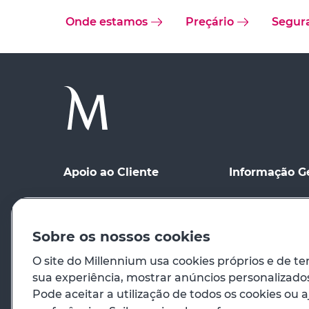
Onde estamos
Preçário
Segur
Apoio ao Cliente
Informação G
Ponto de contacto
Condições Gerai
Meios de Comu
Registo no site
distância
Sobre os nossos cookies
Preçário
Condições de Ut
O site do Millennium usa cookies próprios e de te
sua experiência, mostrar anúncios personalizados 
Em caso de emergência
Princípios Orie
Pode aceitar a utilização de todos os cookies ou a
Venda de Imóve