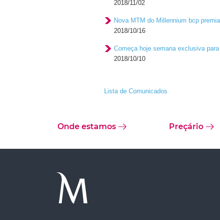
2018/11/02
Nova MTM do Millennium bcp premiad
2018/10/16
Começa hoje semana exclusiva para 
2018/10/10
Lista de Comunicados
Onde estamos
Preçário