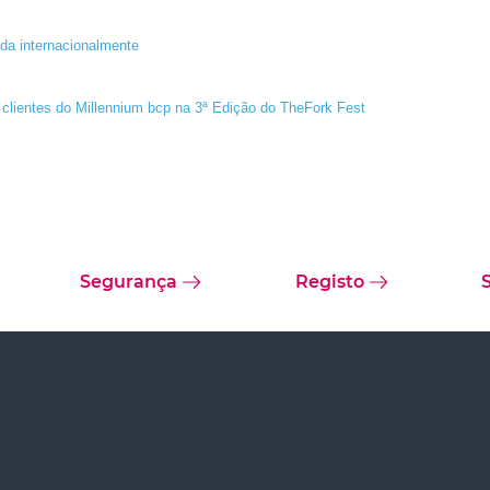
a internacionalmente
clientes do Millennium bcp na 3ª Edição do TheFork Fest
Segurança
Registo