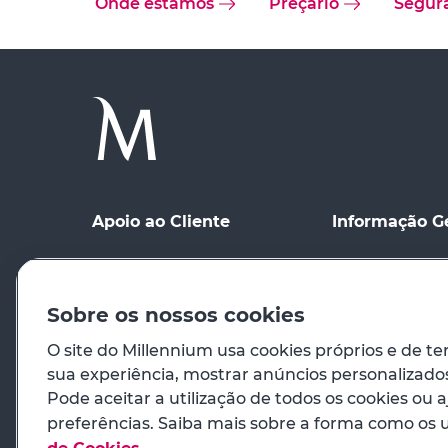
Onde estamos
Preçário
Segur
Apoio ao Cliente
Informação G
Ponto de contacto
Condições Gerai
Meios de Comu
Registo no site
distância
Sobre os nossos cookies
Preçário
Condições de Ut
O site do Millennium usa cookies próprios e de te
sua experiência, mostrar anúncios personalizados 
Em caso de emergência
Princípios Orie
Pode aceitar a utilização de todos os cookies ou a
Venda de Imóve
preferências. Saiba mais sobre a forma como os
Sugestões e reclamações
Cookies
de Cookies.