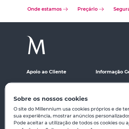
Onde estamos
Preçário
Segur
Apoio ao Cliente
Informação G
Ponto de contacto
Condições Gerai
Meios de Comu
Registo no site
distância
Sobre os nossos cookies
Preçário
Condições de Ut
O site do Millennium usa cookies próprios e de te
sua experiência, mostrar anúncios personalizados 
Em caso de emergência
Princípios Orie
Pode aceitar a utilização de todos os cookies ou a
Venda de Imóve