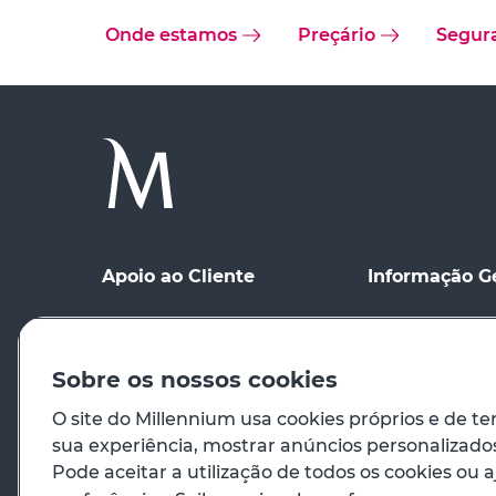
Onde estamos
Preçário
Segur
Apoio ao Cliente
Informação G
Ponto de contacto
Condições Gerai
Meios de Comu
Registo no site
distância
Sobre os nossos cookies
Preçário
Condições de Ut
O site do Millennium usa cookies próprios e de te
sua experiência, mostrar anúncios personalizados 
Em caso de emergência
Princípios Orie
Pode aceitar a utilização de todos os cookies ou a
Venda de Imóve